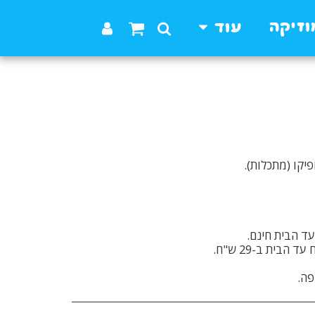
וזיקה
עוד
ה.